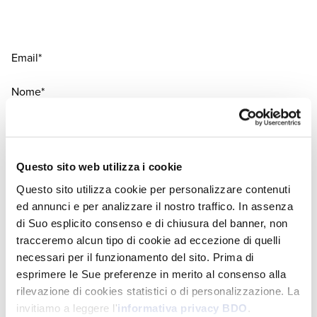
Email*
Nome*
Cognome*
Area funzionale*
Questo sito web utilizza i cookie
Questo sito utilizza cookie per personalizzare contenuti
Posizione aziendale*
ed annunci e per analizzare il nostro traffico. In assenza
di Suo esplicito consenso e di chiusura del banner, non
Azienda*
tracceremo alcun tipo di cookie ad eccezione di quelli
necessari per il funzionamento del sito. Prima di
Provincia*
esprimere le Sue preferenze in merito al consenso alla
Informativa Privacy*
rilevazione di cookies statistici o di personalizzazione. La
invitiamo a leggere l'
informativa privacy BDO
.
Confermo la correttezza dei miei dati personali come sopra