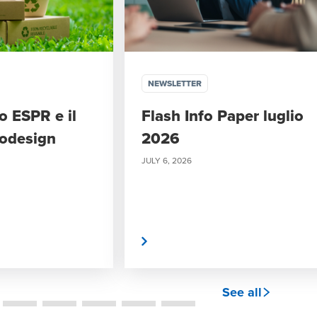
NEWSLETTER
o ESPR e il
Flash Info Paper luglio
codesign
2026
JULY 6, 2026
Leggi di più
L
See all