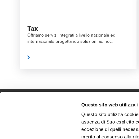
Tax
Offriamo servizi integrati a livello nazionale ed
internazionale progettando soluzioni ad hoc.
eggi di più
Leggi di
Questo sito web utilizza i
Questo sito utilizza cookie
Contatti
Uffi
assenza di Suo esplicito c
Legal and Privacy
Iscr
eccezione di quelli necessa
merito al consenso alla ril