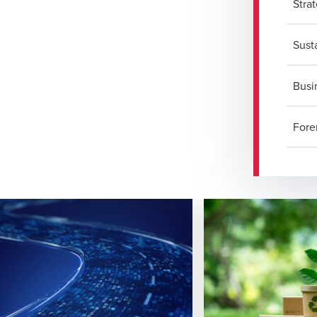
Stra
Susta
Busi
Fore