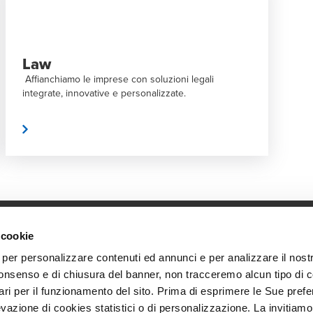
Law
Affianchiamo le imprese con soluzioni legali
integrate, innovative e personalizzate.
 più
 cookie
 per personalizzare contenuti ed annunci e per analizzare il nostro
Global solutions. Dri
ci
onsenso e di chiusura del banner, non tracceremo alcun tipo di 
At BDO, we believe exceptional clien
iviti alle nostre newsletter
ri per il funzionamento del sito. Prima di esprimere le Sue prefe
evazione di cookies statistici o di personalizzazione. La invitiam