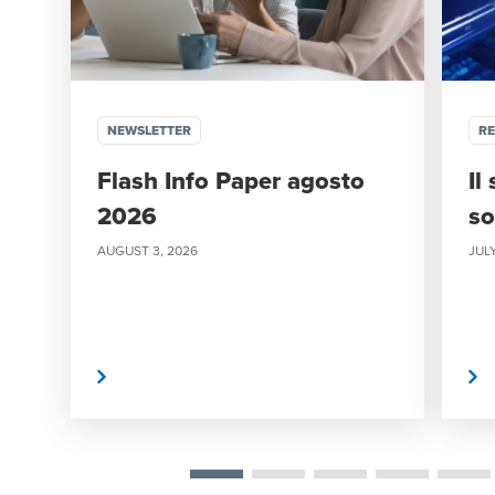
NEWSLETTER
R
Flash Info Paper agosto
Il
2026
so
AUGUST 3, 2026
JULY
eggi di più
Leggi di più