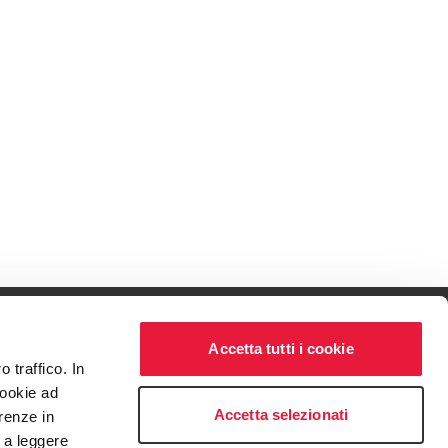
Accetta tutti i cookie
 traffico. In
ven to be the best.
cookie ad
t service begins with building exceptional relationships.
Accetta selezionati
renze in
o a leggere