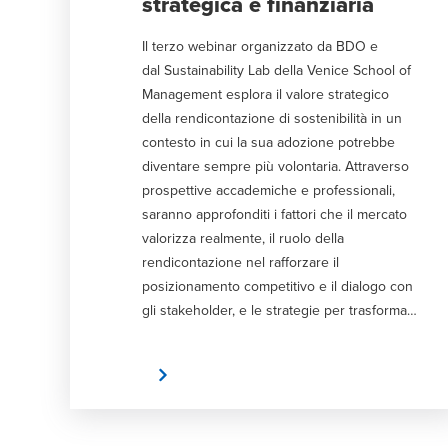
strategica e finanziaria
Il terzo webinar organizzato da BDO e
dal Sustainability Lab della Venice School of
Management esplora il valore strategico
della rendicontazione di sostenibilità in un
contesto in cui la sua adozione potrebbe
diventare sempre più volontaria. Attraverso
prospettive accademiche e professionali,
saranno approfonditi i fattori che il mercato
valorizza realmente, il ruolo della
rendicontazione nel rafforzare il
posizionamento competitivo e il dialogo con
gli stakeholder, e le strategie per trasformare
gli obblighi di disclosure in una leva di
creazione di valore. ----- Il webinar rientra
REGISTRATI
nel quinto ciclo di incontri dedicati alla
rendicontazione di sostenibilità, alla luce
della sua evoluzione normativa verso una