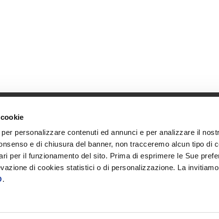
 cookie
 per personalizzare contenuti ed annunci e per analizzare il nostro
Global solutions. Dri
ci
onsenso e di chiusura del banner, non tracceremo alcun tipo di 
At BDO, we believe exceptional clien
iviti alle nostre newsletter
ri per il funzionamento del sito. Prima di esprimere le Sue prefe
evazione di cookies statistici o di personalizzazione. La invitiam
tab
Opens in a new window/tab
nalazione DE&I
O
.
Opens in a new window/tab
Copyright © 2026 BDO Italia S.p.A., società
Opens in a new window/tab
Opens in a new win
inglese (company limited by guarantee), e
Italia S.p.A. - Sede Legale: Viale Abruzzi n
IVA e Registro Imprese di Milano n° 0772