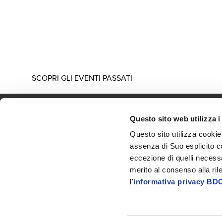
dimensione più volontaria. L’obiettivo è
analizzare come il recente riassestamento
del quadro europeo stia progressivamente
trasformando la rendicontazione da mero
adempimento normativo a leva strategica per
le imprese.
SCOPRI GLI EVENTI PASSATI
Questo sito web utilizza i
Questo sito utilizza cookie
Contatti
Uffi
assenza di Suo esplicito c
Legal and Privacy
Iscr
eccezione di quelli necessa
merito al consenso alla ril
Opens in a new window/
Whistleblowing
Seg
l'
informativa privacy BD