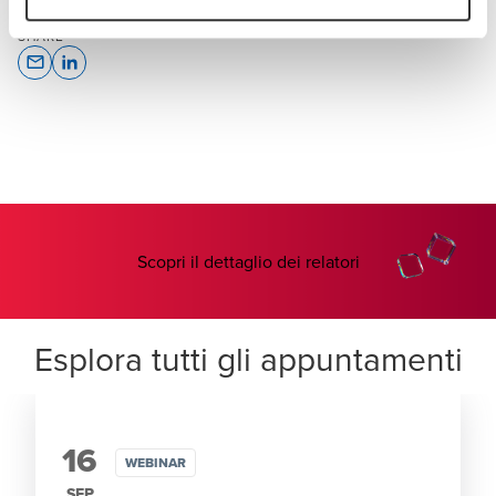
SHARE
Opens In A New Window/tab
Opens In A New Window/tab
Scopri il dettaglio dei relatori
Esplora tutti gli appuntamenti
16
WEBINAR
SEP