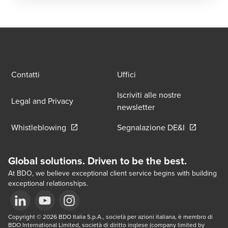
luce della sua evoluzione normativa verso
una dimensione più volontaria. L’obiettivo è
analizzare come il recente riassestamento
del quadro europeo stia progressivamente
trasformando la rendicontazione da mero
adempimento normativo a leva strategica
Contatti
Uffici
per le imprese.
Iscriviti alle nostre
Legal and Privacy
newsletter
Opens in a new window/tab
Opens in a 
Whistleblowing
Segnalazione DE&I
Global solutions. Driven to be the best.
At BDO, we believe exceptional client service begins with building
exceptional relationships.
Opens in a new window/tab
Copyright © 2026 BDO Italia S.p.A., società per azioni italiana, è membro di 
Opens in a new window/tab
Opens in a new window/tab
BDO International Limited, società di diritto inglese (company limited by 