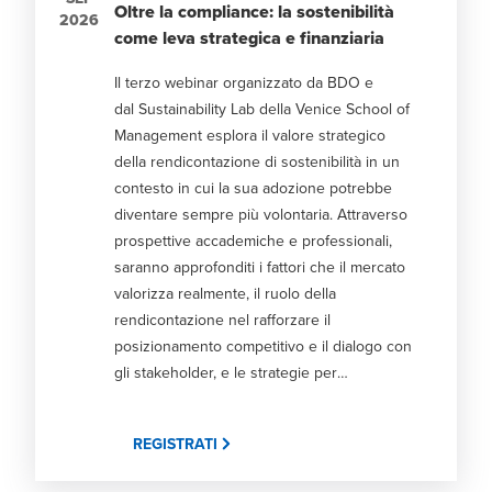
Oltre la compliance: la sostenibilità
2026
come leva strategica e finanziaria
Il terzo webinar organizzato da BDO e
dal Sustainability Lab della Venice School of
Management esplora il valore strategico
della rendicontazione di sostenibilità in un
contesto in cui la sua adozione potrebbe
diventare sempre più volontaria. Attraverso
prospettive accademiche e professionali,
saranno approfonditi i fattori che il mercato
valorizza realmente, il ruolo della
rendicontazione nel rafforzare il
posizionamento competitivo e il dialogo con
gli stakeholder, e le strategie per
trasformare gli obblighi di disclosure in una
leva di creazione di valore. ----- Il webinar
REGISTRATI
rientra nel quinto ciclo di incontri dedicati
alla rendicontazione di sostenibilità, alla