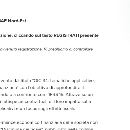
DAF Nord-Est
razione, cliccando sul tasto REGISTRATI presente
 avvenuta registrazione. Vi preghiamo di controllare
ento dal titolo "OIC 34: tematiche applicative,
anziaria" con l'obiettivo di approfondire il
ndolo a confronto con l’IFRS 15. Attraverso un
fattispecie contrattuali e il loro impatto sulla
ativi e un focus sugli effetti fiscali.
formance economico-finanziaria delle società non
Disciplina dei ricavi”, pubblicato nella collana