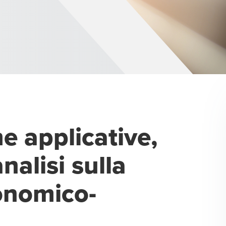
e applicative,
analisi sulla
onomico-