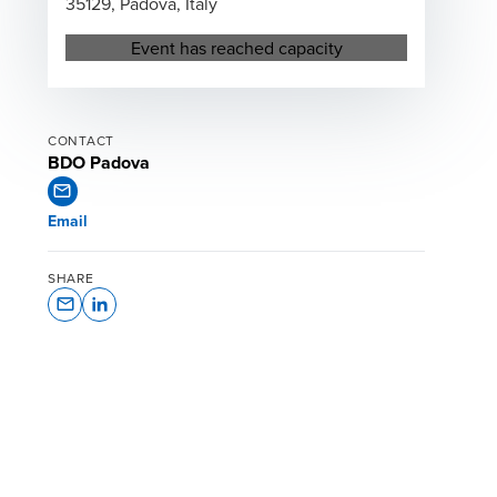
35129, Padova, Italy
Opens in a new window/tab
Event has reached capacity
CONTACT
BDO Padova
Email
SHARE
Opens In A New Window/tab
Opens In A New Window/tab