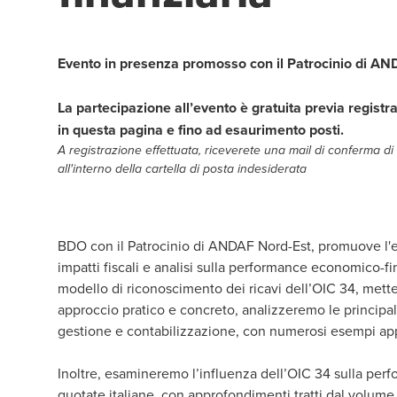
Evento in presenza promosso con il Patrocinio di AN
La partecipazione all’evento è gratuita previa regist
in questa pagina e fino ad esaurimento posti.
A registrazione effettuata, riceverete una mail di conferma di
all'interno della cartella di posta indesiderata
BDO con il Patrocinio di ANDAF Nord-Est, promuove l'ev
impatti fiscali e analisi sulla performance economico-fin
modello di riconoscimento dei ricavi dell’OIC 34, mette
approccio pratico e concreto, analizzeremo le principali 
gestione e contabilizzazione, con numerosi esempi applic
Inoltre, esamineremo l’influenza dell’OIC 34 sulla per
quotate italiane, con approfondimenti tratti dal volume “