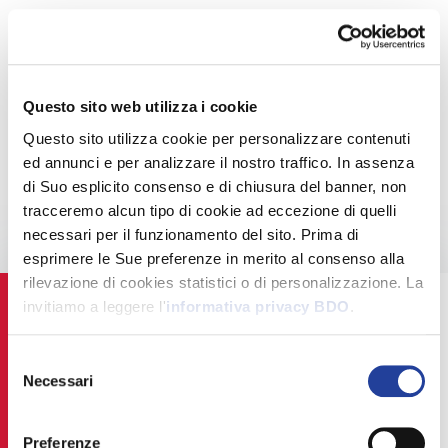
Consumer Business
Vantiamo una profonda conoscenza del mercato Consumer
Business e dei fattori che rimodellano il mondo del retail.
Questo sito web utilizza i cookie
Offriamo servizi di audit, advisory, tax e outsourcing a un
Questo sito utilizza cookie per personalizzare contenuti
gran numero di aziende, dal settore alimentare e bevande
ed annunci e per analizzare il nostro traffico. In assenza
al settore tempo libero, da quello della salute e del
di Suo esplicito consenso e di chiusura del banner, non
benessere a quello alberghiero.
tracceremo alcun tipo di cookie ad eccezione di quelli
necessari per il funzionamento del sito. Prima di
esprimere le Sue preferenze in merito al consenso alla
rilevazione di cookies statistici o di personalizzazione. La
invitiamo a leggere l'
informativa privacy BDO
.
Consumer Business
Selezione
Necessari
del
consenso
Consumer Business
Preferenze