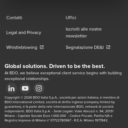
Contatti
Uffici
Iscriviti alle nostre
Legal and Privacy
newsletter
Opens in a new window/tab
Opens in a 
Whistleblowing
Segnalazione DE&I
Global solutions. Driven to be the best.
At BDO, we believe exceptional client service begins with building
exceptional relationships.
Opens in a new window/tab
Copyright © 2026 BDO Italia S.p.A., società per azioni italiana, è membro di 
Opens in a new window/tab
Opens in a new window/tab
BDO International Limited, società di diritto inglese (company limited by 
guarantee), e fa parte della rete internazionale BDO, network di società 
indipendenti. BDO Italia S.p.A. - Sede Legale: Viale Abruzzi n. 94, 20131 
Milano - Capitale Sociale Euro 1.000.000  - Codice Fiscale, Partita IVA e 
Registro Imprese di Milano n° 07722780967 - R.E.A. Milano 1977842.