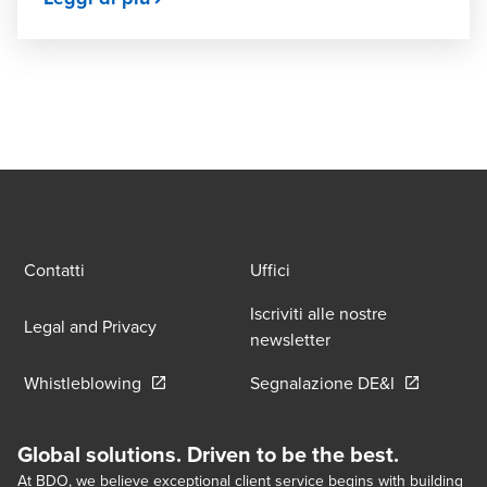
Contatti
Uffici
Iscriviti alle nostre
Legal and Privacy
newsletter
Opens in a new window/tab
Opens in a 
Whistleblowing
Segnalazione DE&I
Global solutions. Driven to be the best.
At BDO, we believe exceptional client service begins with building