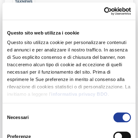
TAXNEWS
Tax News settembre 2025
SEPTEMBER 22, 2025
Questo sito web utilizza i cookie
Questo sito utilizza cookie per personalizzare contenuti
ed annunci e per analizzare il nostro traffico. In assenza
di Suo esplicito consenso e di chiusura del banner, non
tracceremo alcun tipo di cookie ad eccezione di quelli
Leggi di più
necessari per il funzionamento del sito. Prima di
esprimere le Sue preferenze in merito al consenso alla
rilevazione di cookies statistici o di personalizzazione. La
invitiamo a leggere l'
informativa privacy BDO
.
Selezione
Necessari
del
consenso
Preferenze