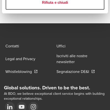
Opens In A New Window/tab
Indicazioni
Rifiuta e chiudi
Contatti
Uffici
Iscriviti alle nostre
Legal and Privacy
newsletter
Opens in a new window/tab
Opens in a 
Whistleblowing
Segnalazione DE&I
Global solutions. Driven to be the best.
At BDO, we believe exceptional client service begins with building
exceptional relationships.