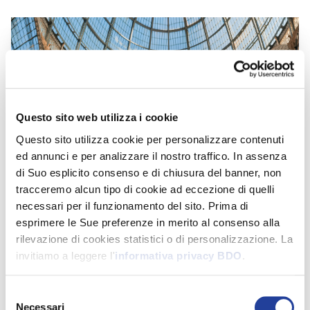
Questo sito web utilizza i cookie
Questo sito utilizza cookie per personalizzare contenuti
ed annunci e per analizzare il nostro traffico. In assenza
di Suo esplicito consenso e di chiusura del banner, non
tracceremo alcun tipo di cookie ad eccezione di quelli
necessari per il funzionamento del sito. Prima di
Milano
esprimere le Sue preferenze in merito al consenso alla
Viale Abruzzi, 94
rilevazione di cookies statistici o di personalizzazione. La
Milano, 20131, Italy
invitiamo a leggere l'
informativa privacy BDO
.
Email
:
milano@bdo.it
Phone
:
+39 02 582010
Selezione
Opens In A New Window/tab
Indicazioni
Necessari
del