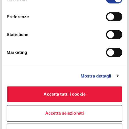
consenso
Preferenze
Statistiche
Marketing
Mostra dettagli
Milano - Duomo
Accetta tutti i cookie
Via San Raffaele, 5
Milano, 20121, Italia
Accetta selezionati
Email
:
milano@bdo.it
Phone
:
+39 02 582010